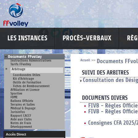
LES INSTANCES
PROCÈS-VERBAUX
RÈG
Documents FFvolley
Accueil
>>
Documents FFvol
Instructions Administratives
Tarifs FFvolley
Arbitrage
SUIVI DES ARBITRES
Coordonnées Utiles
Kit d'Arbitrage
Consultation des Dési
Outils de Formation
Fiches de Remboursement
Affiliation et Licence
Sportive
DOCUMENTS DIVERS
FDME
Ballons Officiels
Terrains et Salles
FIVB - Règles Offici
Médical & Dopage
FIVB - Règles Offici
Jurisinfos
Rapport CACCF
Aide aux Clubs
Consignes CFA 2025/2
Notes de Frais
Développement
Accès Direct