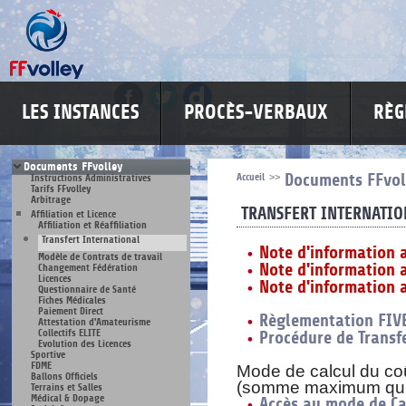
LES INSTANCES
PROCÈS-VERBAUX
RÈG
Documents FFvolley
Accueil
>>
Documents FFvol
Instructions Administratives
Tarifs FFvolley
Arbitrage
TRANSFERT INTERNATIO
Affiliation et Licence
Affiliation et Réaffiliation
Transfert International
Note d'information a
Modèle de Contrats de travail
Note d'information 
Changement Fédération
Licences
Note d'information 
Questionnaire de Santé
Fiches Médicales
Paiement Direct
Règlementation FIV
Attestation d'Amateurisme
Collectifs ELITE
Procédure de Transf
Evolution des Licences
Sportive
FDME
Mode de calcul du coû
Ballons Officiels
(somme maximum qui p
Terrains et Salles
Médical & Dopage
Accès au mode de Ca