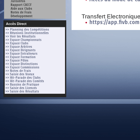
Jurisinfos
Rapport CACCF
Aide aux Clubs
Notes de Frais
Transfert Electronique
Développement
https://app.fivb.com
Accès Direct
>> Planning des Compétitions
>> Réunions Institutionnelles
>> Voir les Résultats
>> Espace Championnats
>> Espace Clubs
>> Espace Arbitres
>> Espace Dirigeants
>> Espace Entraîneurs
>> Espace Formation
>> Espace Pôles
>> Espace Distinctions
>> Espace Commissions
>> Notes de Frais
>> Saisie des Voeux
>> Hit-Parade des Clubs
>> Hit-Parade des Comités
>> Bassins de Pratique
>> Saisie des Licences
>> Saisie des Résultats