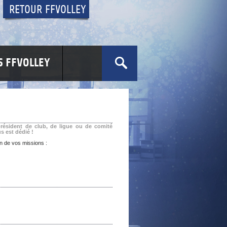
RETOUR FFVOLLEY
 FFVOLLEY
 président de club, de ligue ou de comité
s est dédié !
on de vos missions :