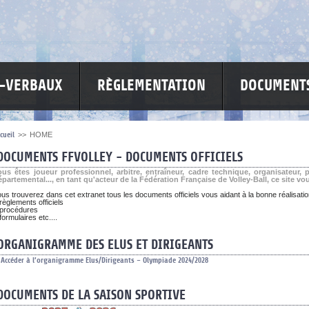
S-VERBAUX
RÈGLEMENTATION
DOCUMENTS
cueil
>>
HOME
DOCUMENTS FFVOLLEY - DOCUMENTS OFFICIELS
ous êtes joueur professionnel, arbitre, entraîneur, cadre technique, organisateur,
épartemental..., en tant qu'acteur de la Fédération Française de Volley-Ball, ce site vou
us trouverez dans cet extranet tous les documents officiels vous aidant à la bonne réalisati
règlements officiels
 procédures
formulaires etc....
ORGANIGRAMME DES ELUS ET DIRIGEANTS
Accéder à l’organigramme Elus/Dirigeants – Olympiade 2024/2028
DOCUMENTS DE LA SAISON SPORTIVE