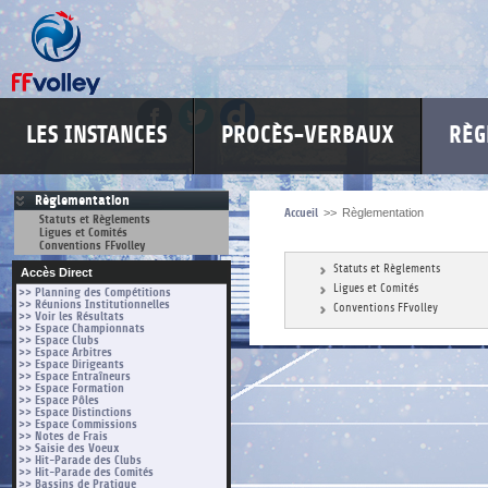
LES INSTANCES
PROCÈS-VERBAUX
RÈG
Règlementation
Accueil
>>
Règlementation
Statuts et Règlements
Ligues et Comités
Conventions FFvolley
Statuts et Règlements
Accès Direct
Ligues et Comités
>> Planning des Compétitions
>> Réunions Institutionnelles
Conventions FFvolley
>> Voir les Résultats
>> Espace Championnats
>> Espace Clubs
>> Espace Arbitres
>> Espace Dirigeants
>> Espace Entraîneurs
>> Espace Formation
>> Espace Pôles
>> Espace Distinctions
>> Espace Commissions
>> Notes de Frais
>> Saisie des Voeux
>> Hit-Parade des Clubs
>> Hit-Parade des Comités
>> Bassins de Pratique