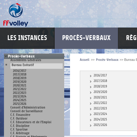
LES INSTANCES
PROCÈS-VERBAUX
RÈG
Procès-Verbaux
Accueil
>>
Procès-Verbaux
>>
Bureau E
Assemblées Générales
Bureau Exécutif
2016/2017
2017/2018
2016/2017
2018/2019
2017/2018
2019/2020
2020/2021
2018/2019
2021/2022
2019/2020
2022/2023
2023/2024
2020/2021
2024/2025
2021/2022
2025/2026
Conseil d'Administration
2022/2023
Conseil de Surveillance
2023/2024
C.F. Financière
C.F. Outdoor
2024/2025
C.F. Educateurs et de l'Emploi
2025/2026
C.F. Discipline
C.F. Sportive
C.F. Arbitrage
C.F. Statuts et Règlements