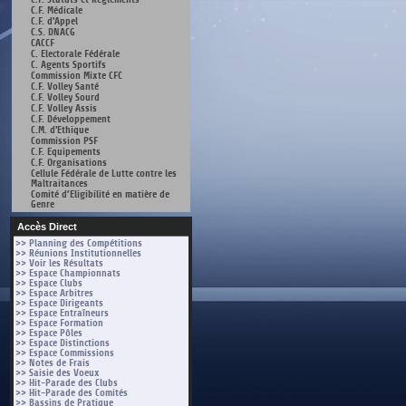
C.F. Médicale
C.F. d'Appel
C.S. DNACG
CACCF
C. Electorale Fédérale
C. Agents Sportifs
Commission Mixte CFC
C.F. Volley Santé
C.F. Volley Sourd
C.F. Volley Assis
C.F. Développement
C.M. d'Ethique
Commission PSF
C.F. Equipements
C.F. Organisations
Cellule Fédérale de Lutte contre les
Maltraitances
Comité d’Eligibilité en matière de
Genre
Accès Direct
>> Planning des Compétitions
>> Réunions Institutionnelles
>> Voir les Résultats
>> Espace Championnats
>> Espace Clubs
>> Espace Arbitres
>> Espace Dirigeants
>> Espace Entraîneurs
>> Espace Formation
>> Espace Pôles
>> Espace Distinctions
>> Espace Commissions
>> Notes de Frais
>> Saisie des Voeux
>> Hit-Parade des Clubs
>> Hit-Parade des Comités
>> Bassins de Pratique