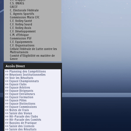
C.S. DNACG
CACCF
C. Electorale Fédérale
C. Agents Sportifs
Commission Mixte CFC
C.F. Volley Santé
C.F. Volley Sourd
C.F. Volley Assis
C.F. Développement
C.M. d'Ethique
Commission PSF
C.F. Equipements
C.F. Organisations
Cellule Fédérale de Lutte contre les
Maltraitances
Comité d’Eligibilité en matière de
Genre
Accès Direct
>> Planning des Compétitions
>> Réunions Institutionnelles
>> Voir les Résultats
>> Espace Championnats
>> Espace Clubs
>> Espace Arbitres
>> Espace Dirigeants
>> Espace Entraîneurs
>> Espace Formation
>> Espace Pôles
>> Espace Distinctions
>> Espace Commissions
>> Notes de Frais
>> Saisie des Voeux
>> Hit-Parade des Clubs
>> Hit-Parade des Comités
>> Bassins de Pratique
>> Saisie des Licences
>> Saisie des Résultats