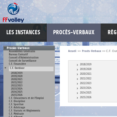
LES INSTANCES
PROCÈS-VERBAUX
RÈG
Procès-Verbaux
Accueil
>>
Procès-Verbaux
>>
C.F. Out
Assemblées Générales
Bureau Exécutif
Conseil d'Administration
Conseil de Surveillance
C.F. Financière
2018/2019
C.F. Outdoor
2019/2020
2018/2019
2020/2021
2019/2020
2021/2022
2020/2021
2021/2022
2022/2023
2022/2023
2023/2024
2023/2024
2024/2025
2024/2025
2025/2026
2025/2026
C.F. Educateurs et de l'Emploi
C.F. Discipline
C.F. Sportive
C.F. Arbitrage
C.F. Statuts et Règlements
C.F. Médicale
C.F. d'Appel