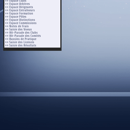
>> Espace Clubs
>> Espace Arbitres
>> Espace Dirigeants
>> Espace Entraîneurs
>> Espace Formation
>> Espace Pôles
>> Espace Distinctions
>> Espace Commissions
>> Notes de Frais
>> Saisie des Voeux
>> Hit-Parade des Clubs
>> Hit-Parade des Comités
>> Bassins de Pratique
>> Saisie des Licences
>> Saisie des Résultats