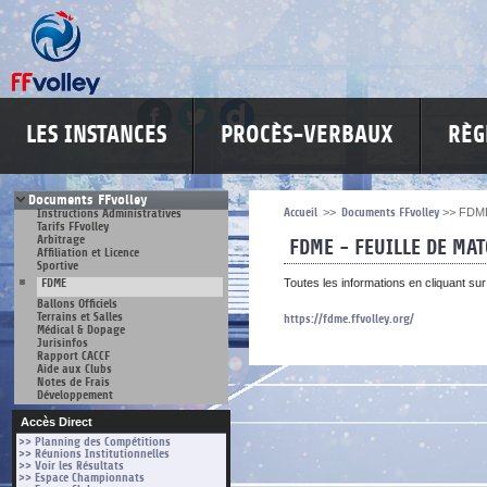
LES INSTANCES
PROCÈS-VERBAUX
RÈG
Documents FFvolley
Accueil
>>
Documents FFvolley
>>
FDM
Instructions Administratives
Tarifs FFvolley
Arbitrage
FDME - FEUILLE DE MA
Affiliation et Licence
Sportive
FDME
Toutes les informations en cliquant sur l
Ballons Officiels
Terrains et Salles
https://fdme.ffvolley.org/
Médical & Dopage
Jurisinfos
Rapport CACCF
Aide aux Clubs
Notes de Frais
Développement
Accès Direct
>> Planning des Compétitions
>> Réunions Institutionnelles
>> Voir les Résultats
>> Espace Championnats