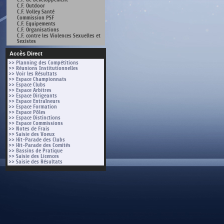
C.F. Outdoor
C.F. Volley Santé
Commission PSF
C.F. Equipements
C.F. Organisations
C.F. contre les Violences Sexuelles et
Sexistes
Accès Direct
>> Planning des Compétitions
>> Réunions Institutionnelles
>> Voir les Résultats
>> Espace Championnats
>> Espace Clubs
>> Espace Arbitres
>> Espace Dirigeants
>> Espace Entraîneurs
>> Espace Formation
>> Espace Pôles
>> Espace Distinctions
>> Espace Commissions
>> Notes de Frais
>> Saisie des Voeux
>> Hit-Parade des Clubs
>> Hit-Parade des Comités
>> Bassins de Pratique
>> Saisie des Licences
>> Saisie des Résultats