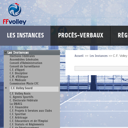
LES INSTANCES
PROCÈS-VERBAUX
RÈG
Les Instances
Accueil
>>
Les Instances
>>
C.F. Volle
Elections Fédérales
Assemblées Générales
Conseil d'Administration
Conseil de Surveillance
C.F. d'Appel
C.F. Discipline
C.M. d'Ethique
C.F. Médicale
Commission Mixte CFC
C.F. Volley Sourd
C.F. Volley Assis
C. Agents Sportifs
C. Electorale Fédérale
La DNACG
C.F. Financière
C.F. Projets & Services aux Clubs
C.F. Sportive
C.F. Arbitrage
C.F. Educateurs et de l'Emploi
C.F. Statuts et Réglements
C.F. de Développement