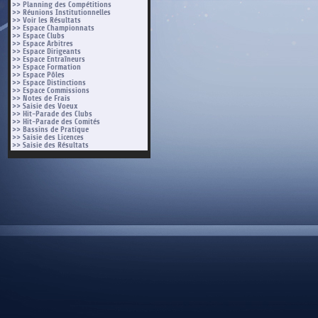
>> Planning des Compétitions
>> Réunions Institutionnelles
>> Voir les Résultats
>> Espace Championnats
>> Espace Clubs
>> Espace Arbitres
>> Espace Dirigeants
>> Espace Entraîneurs
>> Espace Formation
>> Espace Pôles
>> Espace Distinctions
>> Espace Commissions
>> Notes de Frais
>> Saisie des Voeux
>> Hit-Parade des Clubs
>> Hit-Parade des Comités
>> Bassins de Pratique
>> Saisie des Licences
>> Saisie des Résultats