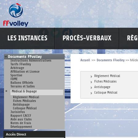
LES INSTANCES
PROCÈS-VERBAUX
RÈG
Documents FFvolley
Accueil
>>
Documents FFvolley
>>
Médi
Instructions Administratives
Tarifs FFvolley
Arbitrage
Affiliation et Licence
Sportive
Règlement Médical
FDME
Fiches Médicales
Ballons Officiels
Terrains et Salles
Antidopage
Médical & Dopage
Colloque Médical
Règlement Médical
Fiches Médicales
Antidopage
Colloque Médical
Jurisinfos
Rapport CACCF
Aide aux Clubs
Notes de Frais
Développement
Accès Direct