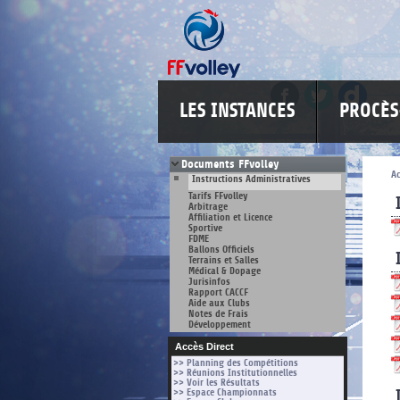
LES INSTANCES
PROCÈ
Documents FFvolley
Ac
Instructions Administratives
Tarifs FFvolley
Arbitrage
Affiliation et Licence
Sportive
FDME
Ballons Officiels
Terrains et Salles
Médical & Dopage
Jurisinfos
Rapport CACCF
Aide aux Clubs
Notes de Frais
Développement
Accès Direct
>> Planning des Compétitions
>> Réunions Institutionnelles
>> Voir les Résultats
>> Espace Championnats