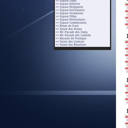
>> Espace Clubs
>> Espace Arbitres
>> Espace Dirigeants
>> Espace Entraîneurs
>> Espace Formation
>> Espace Pôles
>> Espace Distinctions
>> Espace Commissions
>> Notes de Frais
>> Saisie des Voeux
>> Hit-Parade des Clubs
>> Hit-Parade des Comités
>> Bassins de Pratique
>> Saisie des Licences
>> Saisie des Résultats