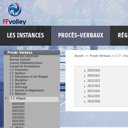
LES INSTANCES
PROCÈS-VERBAUX
RÈG
Procès-Verbaux
Accueil
>>
Procès-Verbaux
>>
C.F. d'A
Assemblées Générales
Bureau Exécutif
Conseil d'Administration
Conseil de Surveillance
C.F. Financière
2019/2020
C.F. Outdoor
2020/2021
C.F. Educateurs et de l'Emploi
C.F. Discipline
2021/2022
C.F. Sportive
2022/2023
C.F. Arbitrage
C.F. Statuts et Règlements
2023/2024
C.F. Médicale
2024/2025
C.F. d'Appel
2025/2026
2019/2020
2020/2021
2021/2022
2022/2023
2023/2024
2024/2025
2025/2026
C.S. DNACG