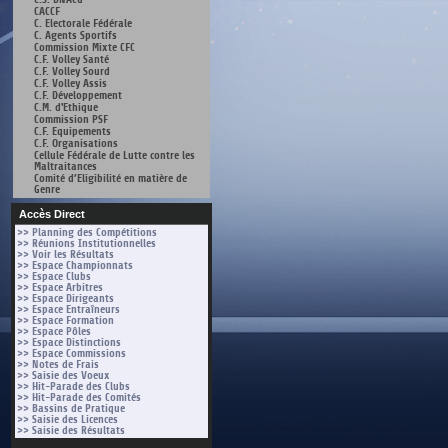
CACCF
C. Electorale Fédérale
C. Agents Sportifs
Commission Mixte CFC
C.F. Volley Santé
C.F. Volley Sourd
C.F. Volley Assis
C.F. Développement
C.M. d'Ethique
Commission PSF
C.F. Equipements
C.F. Organisations
Cellule Fédérale de Lutte contre les
Maltraitances
Comité d’Eligibilité en matière de
Genre
Accès Direct
>> Planning des Compétitions
>> Réunions Institutionnelles
>> Voir les Résultats
>> Espace Championnats
>> Espace Clubs
>> Espace Arbitres
>> Espace Dirigeants
>> Espace Entraîneurs
>> Espace Formation
>> Espace Pôles
>> Espace Distinctions
>> Espace Commissions
>> Notes de Frais
>> Saisie des Voeux
>> Hit-Parade des Clubs
>> Hit-Parade des Comités
>> Bassins de Pratique
>> Saisie des Licences
>> Saisie des Résultats