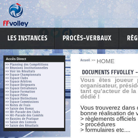
LES INSTANCES
PROCÈS-VERBAUX
RÈG
Accès Direct
HOME
Accueil
>>
>> Planning des Compétitions
>> Réunions Institutionnelles
DOCUMENTS FFVOLLEY -
>> Voir les Résultats
>> Espace Championnats
>> Espace Clubs
Vous êtes joueur p
>> Espace Arbitres
organisateur, présid
>> Espace Dirigeants
>> Espace Entraîneurs
tant qu'acteur de la
>> Espace Formation
>> Espace Pôles
dédié !
>> Espace Distinctions
>> Espace Commissions
>> Notes de Frais
Vous trouverez dans c
>> Saisie des Voeux
>> Hit-Parade des Clubs
bonne réalisation de 
>> Hit-Parade des Comités
> règlements officiels
>> Bassins de Pratique
>> Saisie des Licences
> procédures
>> Saisie des Résultats
> formulaires etc....