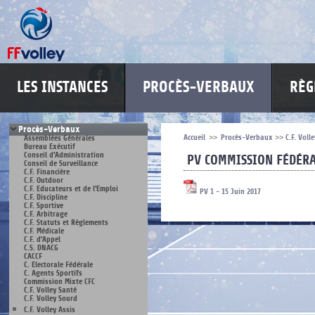
LES INSTANCES
PROCÈS-VERBAUX
RÈG
Procès-Verbaux
Accueil
>>
Procès-Verbaux
>>
C.F. Voll
Assemblées Générales
Bureau Exécutif
Conseil d'Administration
PV COMMISSION FÉDÉRA
Conseil de Surveillance
C.F. Financière
C.F. Outdoor
C.F. Educateurs et de l'Emploi
PV 1 - 15 Juin 2017
C.F. Discipline
C.F. Sportive
C.F. Arbitrage
C.F. Statuts et Règlements
C.F. Médicale
C.F. d'Appel
C.S. DNACG
CACCF
C. Electorale Fédérale
C. Agents Sportifs
Commission Mixte CFC
C.F. Volley Santé
C.F. Volley Sourd
C.F. Volley Assis