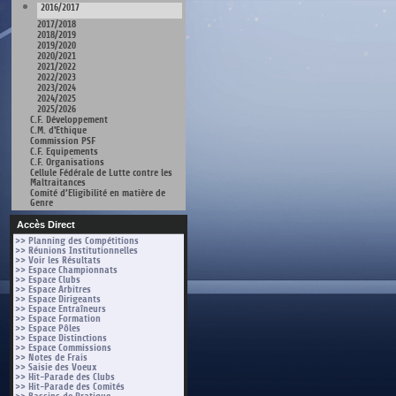
2016/2017
2017/2018
2018/2019
2019/2020
2020/2021
2021/2022
2022/2023
2023/2024
2024/2025
2025/2026
C.F. Développement
C.M. d'Ethique
Commission PSF
C.F. Equipements
C.F. Organisations
Cellule Fédérale de Lutte contre les
Maltraitances
Comité d’Eligibilité en matière de
Genre
Accès Direct
>> Planning des Compétitions
>> Réunions Institutionnelles
>> Voir les Résultats
>> Espace Championnats
>> Espace Clubs
>> Espace Arbitres
>> Espace Dirigeants
>> Espace Entraîneurs
>> Espace Formation
>> Espace Pôles
>> Espace Distinctions
>> Espace Commissions
>> Notes de Frais
>> Saisie des Voeux
>> Hit-Parade des Clubs
>> Hit-Parade des Comités