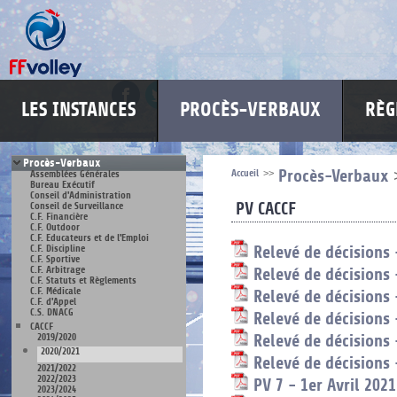
LES INSTANCES
PROCÈS-VERBAUX
RÈG
Procès-Verbaux
Accueil
>>
Procès-Verbaux
Assemblées Générales
Bureau Exécutif
Conseil d'Administration
PV CACCF
Conseil de Surveillance
C.F. Financière
C.F. Outdoor
C.F. Educateurs et de l'Emploi
C.F. Discipline
Relevé de décisions
C.F. Sportive
C.F. Arbitrage
Relevé de décisions 
C.F. Statuts et Règlements
C.F. Médicale
Relevé de décisions 
C.F. d'Appel
C.S. DNACG
Relevé de décisions
CACCF
2019/2020
Relevé de décisions
2020/2021
Relevé de décisions 
2021/2022
2022/2023
PV 7 - 1er Avril 2021
2023/2024