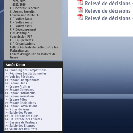
2024/2025
Relevé de décisions 
2025/2026
C. Electorale Fédérale
Relevé de décisions 
C. Agents Sportifs
Commission Mixte CFC
Relevé de décisions 
C.F. Volley Santé
C.F. Volley Sourd
C.F. Volley Assis
C.F. Développement
C.M. d'Ethique
Commission PSF
C.F. Equipements
C.F. Organisations
Cellule Fédérale de Lutte contre les
Maltraitances
Comité d’Eligibilité en matière de
Genre
Accès Direct
>> Planning des Compétitions
>> Réunions Institutionnelles
>> Voir les Résultats
>> Espace Championnats
>> Espace Clubs
>> Espace Arbitres
>> Espace Dirigeants
>> Espace Entraîneurs
>> Espace Formation
>> Espace Pôles
>> Espace Distinctions
>> Espace Commissions
>> Notes de Frais
>> Saisie des Voeux
>> Hit-Parade des Clubs
>> Hit-Parade des Comités
>> Bassins de Pratique
>> Saisie des Licences
>> Saisie des Résultats