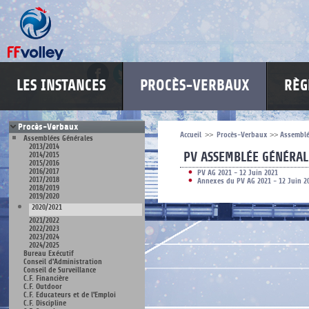
LES INSTANCES
PROCÈS-VERBAUX
RÈG
Procès-Verbaux
Accueil
>>
Procès-Verbaux
>>
Assemblé
Assemblées Générales
2013/2014
PV ASSEMBLÉE GÉNÉRAL
2014/2015
2015/2016
2016/2017
PV AG 2021 - 12 Juin 2021
2017/2018
Annexes du PV AG 2021 - 12 Juin 2
2018/2019
2019/2020
2020/2021
2021/2022
2022/2023
2023/2024
2024/2025
Bureau Exécutif
Conseil d'Administration
Conseil de Surveillance
C.F. Financière
C.F. Outdoor
C.F. Educateurs et de l'Emploi
C.F. Discipline