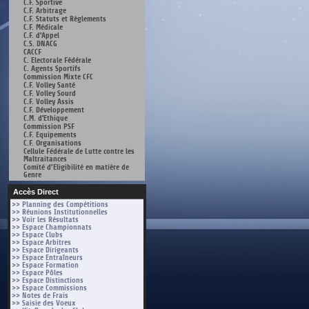
C.F. Sportive
C.F. Arbitrage
C.F. Statuts et Règlements
C.F. Médicale
C.F. d'Appel
C.S. DNACG
CACCF
C. Electorale Fédérale
C. Agents Sportifs
Commission Mixte CFC
C.F. Volley Santé
C.F. Volley Sourd
C.F. Volley Assis
C.F. Développement
C.M. d'Ethique
Commission PSF
C.F. Equipements
C.F. Organisations
Cellule Fédérale de Lutte contre les
Maltraitances
Comité d’Eligibilité en matière de
Genre
Accès Direct
>> Planning des Compétitions
>> Réunions Institutionnelles
>> Voir les Résultats
>> Espace Championnats
>> Espace Clubs
>> Espace Arbitres
>> Espace Dirigeants
>> Espace Entraîneurs
>> Espace Formation
>> Espace Pôles
>> Espace Distinctions
>> Espace Commissions
>> Notes de Frais
>> Saisie des Voeux