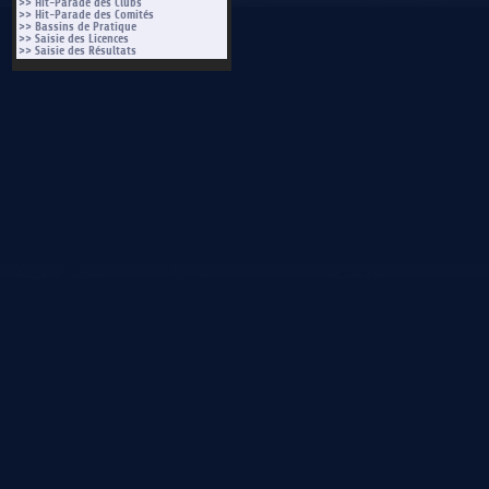
>> Hit-Parade des Clubs
>> Hit-Parade des Comités
>> Bassins de Pratique
>> Saisie des Licences
>> Saisie des Résultats