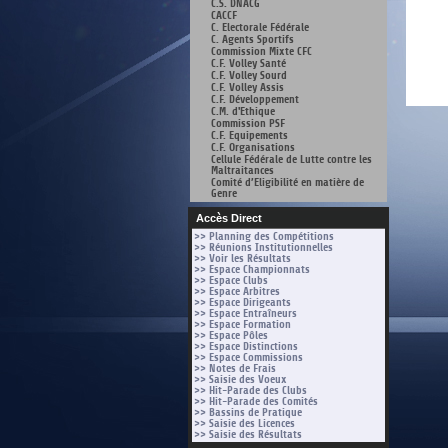
C.S. DNACG
CACCF
C. Electorale Fédérale
C. Agents Sportifs
Commission Mixte CFC
C.F. Volley Santé
C.F. Volley Sourd
C.F. Volley Assis
C.F. Développement
C.M. d'Ethique
Commission PSF
C.F. Equipements
C.F. Organisations
Cellule Fédérale de Lutte contre les
Maltraitances
Comité d’Eligibilité en matière de
Genre
Accès Direct
>> Planning des Compétitions
>> Réunions Institutionnelles
>> Voir les Résultats
>> Espace Championnats
>> Espace Clubs
>> Espace Arbitres
>> Espace Dirigeants
>> Espace Entraîneurs
>> Espace Formation
>> Espace Pôles
>> Espace Distinctions
>> Espace Commissions
>> Notes de Frais
>> Saisie des Voeux
>> Hit-Parade des Clubs
>> Hit-Parade des Comités
>> Bassins de Pratique
>> Saisie des Licences
>> Saisie des Résultats