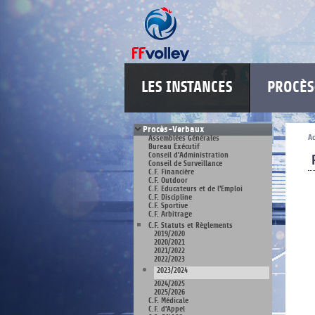
LES INSTANCES
PROCÈ
Procès-Verbaux
Ac
Assemblées Générales
Bureau Exécutif
Conseil d'Administration
Conseil de Surveillance
C.F. Financière
C.F. Outdoor
C.F. Educateurs et de l'Emploi
C.F. Discipline
C.F. Sportive
C.F. Arbitrage
C.F. Statuts et Règlements
2019/2020
2020/2021
2021/2022
2022/2023
2023/2024
2024/2025
2025/2026
C.F. Médicale
C.F. d'Appel