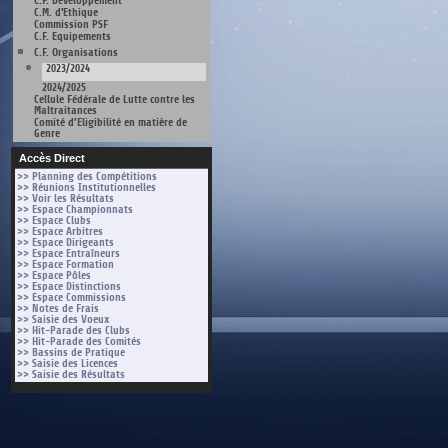
C.F. Développement
C.M. d'Ethique
Commission PSF
C.F. Equipements
C.F. Organisations
2023/2024
2024/2025
Cellule Fédérale de Lutte contre les
Maltraitances
Comité d’Eligibilité en matière de
Genre
Accès Direct
>> Planning des Compétitions
>> Réunions Institutionnelles
>> Voir les Résultats
>> Espace Championnats
>> Espace Clubs
>> Espace Arbitres
>> Espace Dirigeants
>> Espace Entraîneurs
>> Espace Formation
>> Espace Pôles
>> Espace Distinctions
>> Espace Commissions
>> Notes de Frais
>> Saisie des Voeux
>> Hit-Parade des Clubs
>> Hit-Parade des Comités
>> Bassins de Pratique
>> Saisie des Licences
>> Saisie des Résultats