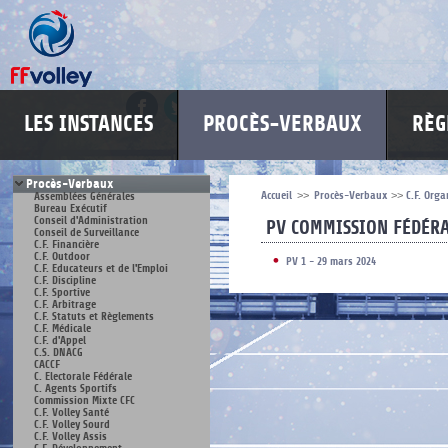
LES INSTANCES
PROCÈS-VERBAUX
RÈG
Procès-Verbaux
Accueil
>>
Procès-Verbaux
>>
C.F. Orga
Assemblées Générales
Bureau Exécutif
Conseil d'Administration
PV COMMISSION FÉDÉRA
Conseil de Surveillance
C.F. Financière
C.F. Outdoor
PV 1 - 29 mars 2024
C.F. Educateurs et de l'Emploi
C.F. Discipline
C.F. Sportive
C.F. Arbitrage
C.F. Statuts et Règlements
C.F. Médicale
C.F. d'Appel
C.S. DNACG
CACCF
C. Electorale Fédérale
C. Agents Sportifs
Commission Mixte CFC
C.F. Volley Santé
C.F. Volley Sourd
C.F. Volley Assis