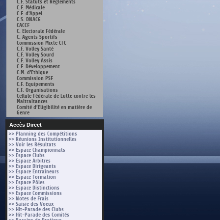
C.F. Statuts et Règlements
C.F. Médicale
C.F. d'Appel
C.S. DNACG
CACCF
C. Electorale Fédérale
C. Agents Sportifs
Commission Mixte CFC
C.F. Volley Santé
C.F. Volley Sourd
C.F. Volley Assis
C.F. Développement
C.M. d'Ethique
Commission PSF
C.F. Equipements
C.F. Organisations
Cellule Fédérale de Lutte contre les
Maltraitances
Comité d’Eligibilité en matière de
Genre
Accès Direct
>> Planning des Compétitions
>> Réunions Institutionnelles
>> Voir les Résultats
>> Espace Championnats
>> Espace Clubs
>> Espace Arbitres
>> Espace Dirigeants
>> Espace Entraîneurs
>> Espace Formation
>> Espace Pôles
>> Espace Distinctions
>> Espace Commissions
>> Notes de Frais
>> Saisie des Voeux
>> Hit-Parade des Clubs
>> Hit-Parade des Comités