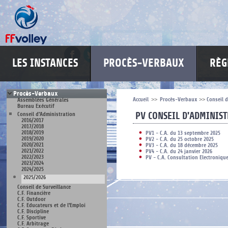
LES INSTANCES
PROCÈS-VERBAUX
RÈG
Procès-Verbaux
Accueil
>>
Procès-Verbaux
>>
Conseil 
Assemblées Générales
Bureau Exécutif
PV CONSEIL D'ADMINIS
Conseil d'Administration
2016/2017
2017/2018
2018/2019
PV1 - C.A. du 13 septembre 2025
2019/2020
PV2 - C.A. du 25 octobre 2025
2020/2021
PV3 - C.A. du 18 décembre 2025
2021/2022
PV4 - C.A. du 24 janvier 2026
2022/2023
PV - C.A. Consultation Electronique
2023/2024
2024/2025
2025/2026
Conseil de Surveillance
C.F. Financière
C.F. Outdoor
C.F. Educateurs et de l'Emploi
C.F. Discipline
C.F. Sportive
C.F. Arbitrage