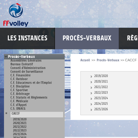
LES INSTANCES
PROCÈS-VERBAUX
RÈG
Procès-Verbaux
Accueil
>>
Procès-Verbaux
>>
CACCF
Assemblées Générales
Bureau Exécutif
Conseil d'Administration
Conseil de Surveillance
C.F. Financière
2019/2020
C.F. Outdoor
2020/2021
C.F. Educateurs et de l'Emploi
C.F. Discipline
2021/2022
C.F. Sportive
2022/2023
C.F. Arbitrage
C.F. Statuts et Règlements
2023/2024
C.F. Médicale
2024/2025
C.F. d'Appel
C.S. DNACG
2025/2026
CACCF
2019/2020
2020/2021
2021/2022
2022/2023
2023/2024
2024/2025