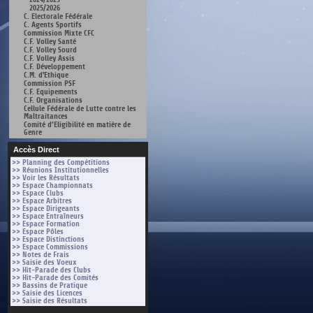
2025/2026
C. Electorale Fédérale
C. Agents Sportifs
Commission Mixte CFC
C.F. Volley Santé
C.F. Volley Sourd
C.F. Volley Assis
C.F. Développement
C.M. d'Ethique
Commission PSF
C.F. Equipements
C.F. Organisations
Cellule Fédérale de Lutte contre les
Maltraitances
Comité d’Eligibilité en matière de
Genre
Accès Direct
>> Planning des Compétitions
>> Réunions Institutionnelles
>> Voir les Résultats
>> Espace Championnats
>> Espace Clubs
>> Espace Arbitres
>> Espace Dirigeants
>> Espace Entraîneurs
>> Espace Formation
>> Espace Pôles
>> Espace Distinctions
>> Espace Commissions
>> Notes de Frais
>> Saisie des Voeux
>> Hit-Parade des Clubs
>> Hit-Parade des Comités
>> Bassins de Pratique
>> Saisie des Licences
>> Saisie des Résultats