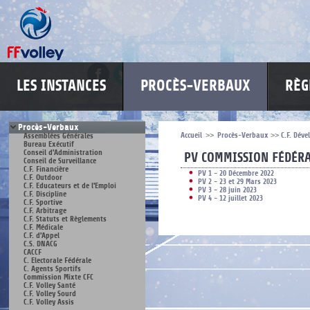
LES INSTANCES
PROCÈS-VERBAUX
RÈG
Procès-Verbaux
Accueil
>>
Procès-Verbaux
>>
C.F. Dév
Assemblées Générales
Bureau Exécutif
Conseil d'Administration
PV COMMISSION FÉDÉR
Conseil de Surveillance
C.F. Financière
PV 1 - 20 Décembre 2022
C.F. Outdoor
PV 2 - 23 et 29 Mars 2023
C.F. Educateurs et de l'Emploi
PV 3 - 28 juin 2023
C.F. Discipline
PV 4 - 12 juillet 2023
C.F. Sportive
C.F. Arbitrage
C.F. Statuts et Règlements
C.F. Médicale
C.F. d'Appel
C.S. DNACG
CACCF
C. Electorale Fédérale
C. Agents Sportifs
Commission Mixte CFC
C.F. Volley Santé
C.F. Volley Sourd
C.F. Volley Assis