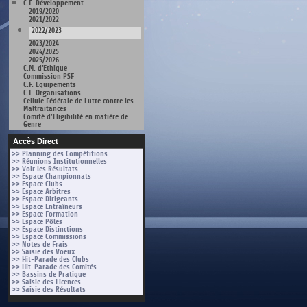
C.F. Développement
2019/2020
2021/2022
2022/2023
2023/2024
2024/2025
2025/2026
C.M. d'Ethique
Commission PSF
C.F. Equipements
C.F. Organisations
Cellule Fédérale de Lutte contre les
Maltraitances
Comité d’Eligibilité en matière de
Genre
Accès Direct
>> Planning des Compétitions
>> Réunions Institutionnelles
>> Voir les Résultats
>> Espace Championnats
>> Espace Clubs
>> Espace Arbitres
>> Espace Dirigeants
>> Espace Entraîneurs
>> Espace Formation
>> Espace Pôles
>> Espace Distinctions
>> Espace Commissions
>> Notes de Frais
>> Saisie des Voeux
>> Hit-Parade des Clubs
>> Hit-Parade des Comités
>> Bassins de Pratique
>> Saisie des Licences
>> Saisie des Résultats