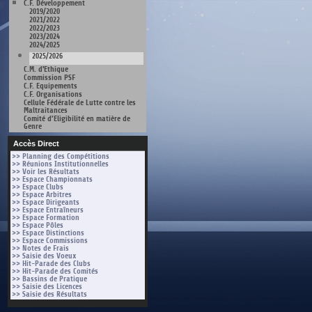
C.F. Développement
2019/2020
2021/2022
2022/2023
2023/2024
2024/2025
2025/2026
C.M. d'Ethique
Commission PSF
C.F. Equipements
C.F. Organisations
Cellule Fédérale de Lutte contre les
Maltraitances
Comité d’Eligibilité en matière de
Genre
Accès Direct
>> Planning des Compétitions
>> Réunions Institutionnelles
>> Voir les Résultats
>> Espace Championnats
>> Espace Clubs
>> Espace Arbitres
>> Espace Dirigeants
>> Espace Entraîneurs
>> Espace Formation
>> Espace Pôles
>> Espace Distinctions
>> Espace Commissions
>> Notes de Frais
>> Saisie des Voeux
>> Hit-Parade des Clubs
>> Hit-Parade des Comités
>> Bassins de Pratique
>> Saisie des Licences
>> Saisie des Résultats