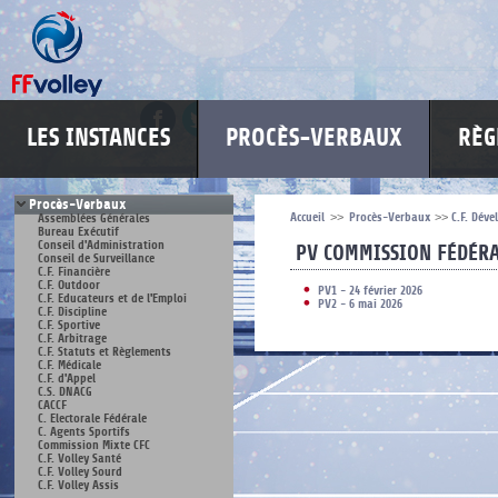
LES INSTANCES
PROCÈS-VERBAUX
RÈG
Procès-Verbaux
Accueil
>>
Procès-Verbaux
>>
C.F. Dév
Assemblées Générales
Bureau Exécutif
Conseil d'Administration
PV COMMISSION FÉDÉR
Conseil de Surveillance
C.F. Financière
C.F. Outdoor
PV1 - 24 février 2026
C.F. Educateurs et de l'Emploi
PV2 - 6 mai 2026
C.F. Discipline
C.F. Sportive
C.F. Arbitrage
C.F. Statuts et Règlements
C.F. Médicale
C.F. d'Appel
C.S. DNACG
CACCF
C. Electorale Fédérale
C. Agents Sportifs
Commission Mixte CFC
C.F. Volley Santé
C.F. Volley Sourd
C.F. Volley Assis